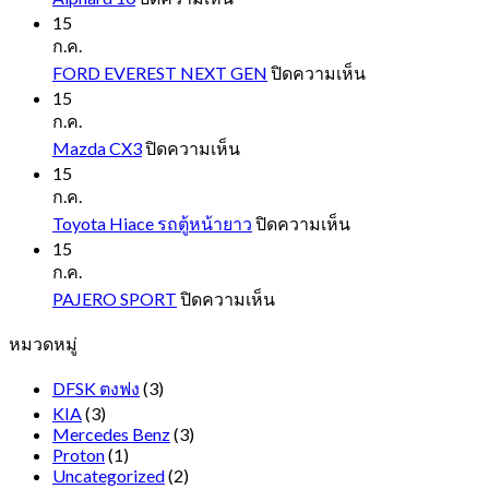
Alphard
15
10
ก.ค.
บน
FORD EVEREST NEXT GEN
ปิดความเห็น
FORD
15
EVEREST
ก.ค.
NEXT
บน
Mazda CX3
ปิดความเห็น
GEN
Mazda
15
CX3
ก.ค.
บน
Toyota Hiace รถตู้หน้ายาว
ปิดความเห็น
Toyota
15
Hiace
ก.ค.
รถ
บน
PAJERO SPORT
ปิดความเห็น
ตู้
PAJERO
หมวดหมู่
SPORT
หน้า
ยาว
DFSK ตงฟง
(3)
KIA
(3)
Mercedes Benz
(3)
Proton
(1)
Uncategorized
(2)