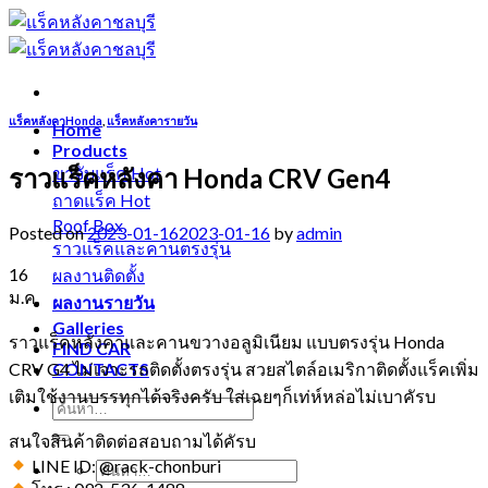
Skip
to
content
แร็คหลังคาHonda
,
แร็คหลังคารายวัน
Home
Products
ราวแร็คหลังคา Honda CRV Gen4
ขาจับแร็ค
ถาดแร็ค
Roof Box
Posted on
2023-01-16
2023-01-16
by
admin
ราวแร็คและคานตรงรุ่น
16
ผลงานติดตั้ง
ม.ค.
ผลงานรายวัน
Galleries
ราวแร็คหลังคาและคานขวางอลูมิเนียม แบบตรงรุ่น Honda
FIND CAR
CRV G4 ไม่เจาะรถติดตั้งตรงรุ่น สวยสไตล์อเมริกาติดตั้งแร็คเพิ่ม
CONTACTS
เติมใช้งานบรรทุกได้จริงครับ ใส่เฉยๆก็เท่ห์หล่อไม่เบาคัรบ
สนใจสินค้าติดต่อสอบถามได้คัรบ
LINE ID: @rack-chonburi