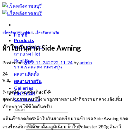
Skip
to
content
แร็คหลังคาMitsubishi
,
แร็คหลังคารายวัน
Home
Products
ผ้าใบกันสาด Side Awning
ขาจับแร็ค
ถาดแร็ค
Roof Box
Posted on
2022-11-24
2022-11-24
by
admin
ราวแร็คและคานตรงรุ่น
24
ผลงานติดตั้ง
พ.ย.
ผลงานรายวัน
Galleries
🫰สุดปัง! ของมันต้องมี💯
FIND CAR
ยุคแห่งการแคมป์ปิ้ง พาลูกพาหลานทำกิจกรรมกลางแจ้งเพิ่ม
CONTACTS
ทักษะการใช้ชีวิตกันครับ
⭐สินค้ายอดฮิต💯ผ้าใบกันสาดหรือม่านข้างรถ Side Awning จอด
ตรงไหนก็กางได้ ขาตั้งอลูมิเนียม ผ้าใบPolyester 280g สีนาวี