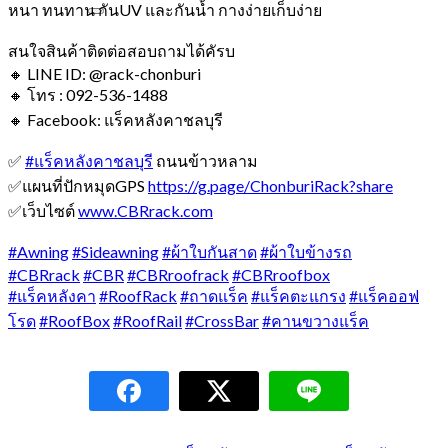
หนา ทนทาน กันUV และกันน้ำ กางง่ายเก็บง่าย
สนใจสินค้าติดต่อสอบถามได้คัรบ
🔸 LINE ID: @rack-chonburi
🔸 โทร : 092-536-1488
🔸 Facebook: แร็คหลังคาชลบุรี
✅
#แร็คหลังคาชลบุรี
ถนนข้าวหลาม
✅แผนที่ปักหมุดGPS
https://g.page/ChonburiRack?share
✅เว็บไซต์
www.CBRrack.com
#Awning
#Sideawning
#ผ้าใบกันสาด
#ผ้าใบข้างรถ
#CBRrack
#CBR
#CBRroofrack
#CBRroofbox
#แร็คหลังคา
#RoofRack
#ถาดแร็ค
#แร็คตะแกรง
#แร็คออฟ
โรด
#RoofBox
#RoofRail
#CrossBar
#คานขวางแร็ค