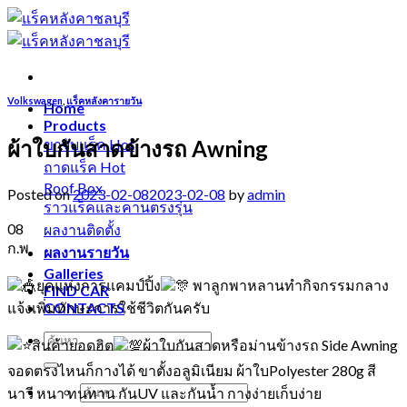
Skip
to
content
Volkswagen
,
แร็คหลังคารายวัน
Home
Products
ผ้าใบกันสาดข้างรถ Awning
ขาจับแร็ค
ถาดแร็ค
Roof Box
Posted on
2023-02-08
2023-02-08
by
admin
ราวแร็คและคานตรงรุ่น
08
ผลงานติดตั้ง
ก.พ.
ผลงานรายวัน
Galleries
ยุคแห่งการแคมป์ปิ้ง
พาลูกพาหลานทำกิจกรรมกลาง
FIND CAR
แจ้งเพิ่มทักษะการใช้ชีวิตกันครับ
CONTACTS
สินค้ายอดฮิต
ผ้าใบกันสาดหรือม่านข้างรถ Side Awning
จอดตรงไหนก็กางได้ ขาตั้งอลูมิเนียม ผ้าใบPolyester 280g สี
นาวี หนา ทนทาน กันUV และกันน้ำ กางง่ายเก็บง่าย