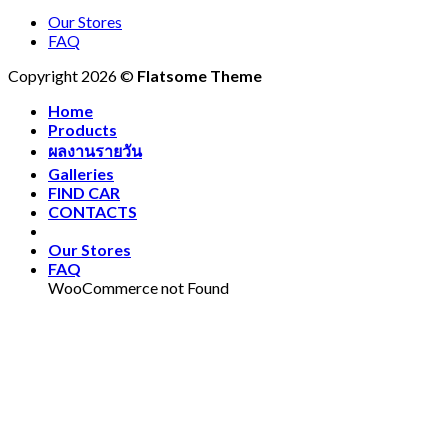
Our Stores
FAQ
Copyright 2026 ©
Flatsome Theme
Home
Products
ผลงานรายวัน
Galleries
FIND CAR
CONTACTS
Our Stores
FAQ
WooCommerce not Found