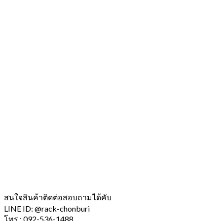
สนใจสินค้าติดต่อสอบถามได้คับ
LINE ID: @rack-chonburi
โทร : 092-536-1488