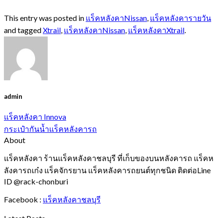
This entry was posted in
แร็คหลังคาNissan
,
แร็คหลังคารายวัน
and tagged
Xtrail
,
แร็คหลังคาNissan
,
แร็คหลังคาXtrail
.
admin
แร็คหลังคา Innova
กระเป๋ากันน้ำแร็คหลังคารถ
About
แร็คหลังคา ร้านแร็คหลังคาชลบุรี ที่เก็บของบนหลังคารถ แร็คห
ลังคารถเก๋ง แร็คจักรยาน แร็คหลังคารถยนต์ทุกชนิด ติดต่อLine
ID @rack-chonburi
Facebook :
แร็คหลังคาชลบุรี