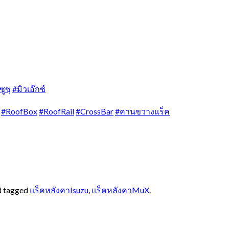
ซูซุ
#มิวเอ๊กซ์
#RoofBox
#RoofRail
#CrossBar
#คานขวางแร็ค
 tagged
แร็คหลังคาIsuzu
,
แร็คหลังคาMuX
.