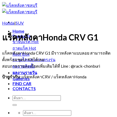
Skip
to
content
Honda
|
SUV
Home
แร็คหลังคาHonda CRV G1
Products
ขาจับแร็ค
ถาดแร็ค
แร็คหลังคาHonda CRV G1 มีราวหลังคาแบบลอย สามารถติด
Roof Box
ตั้งพร้อมชุดU-Kitได้เลย
ราวแร็คและคานตรงรุ่น
สอบถามรายละเอียดเพิ่มเติมได้ที่ Line : @rack-chonburi
ผลงานติดตั้ง
ผลงานรายวัน
ป้ายกำกับ:
แร็คหลังคาCRV / แร็คหลังคาHonda
Galleries
FIND CAR
CONTACTS