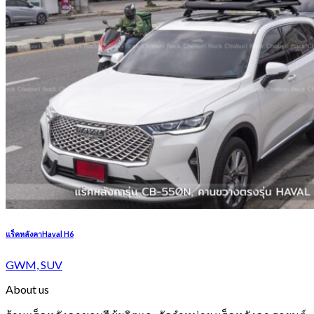
แร็คหลังคาHaval H6
GWM, SUV
About us