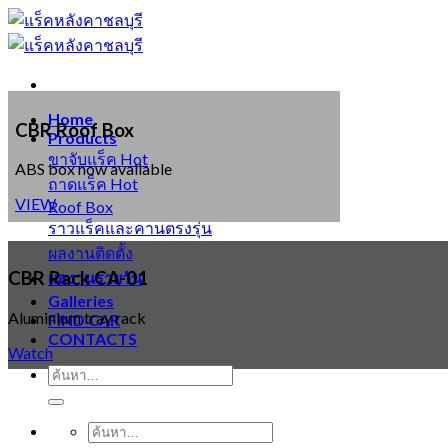
Skip
to
content
Home
CBR Roof Box
Products
ขาจับแร็ค
ABS box now available
ถาดแร็ค
VIEW
Roof Box
ราวแร็คและคานตรงรุ่น
ผลงานติดตั้ง
CBR Rack CA-01
ผลงานรายวัน
Galleries
Aluminium tray rack
FIND CAR
CONTACTS
Watch