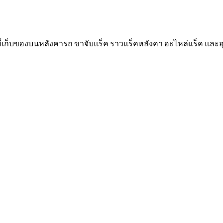
 ที่เก็บของบนหลังคารถ ขาจับแร็ค ราวแร็คหลังคา อะไหล่แร็ค และ