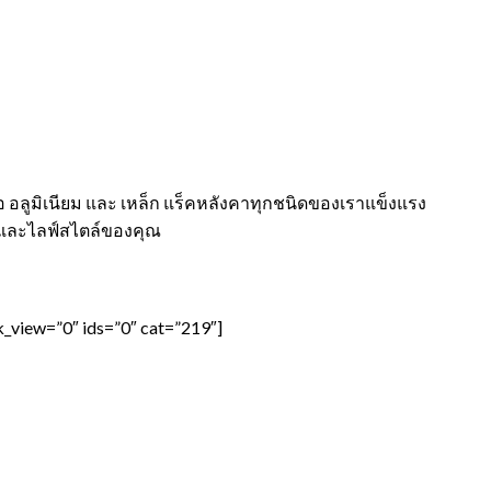
อ อลูมิเนียม และ เหล็ก แร็คหลังคาทุกชนิดของเราแข็งแรง
และไลฟ์สไตล์ของคุณ
_view=”0″ ids=”0″ cat=”219″]