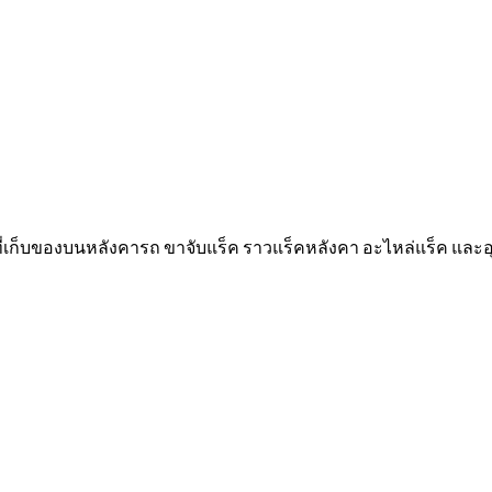
 ที่เก็บของบนหลังคารถ ขาจับแร็ค ราวแร็คหลังคา อะไหล่แร็ค และ