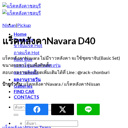
Skip
to
content
Nissan
|
Pickup
Home
แร็คหลังคาNavara D40
Products
ขาจับแร็ค
ถาดแร็ค
แร็คหลังคาNavara ไม่มีราวหลังคา จะใช้ชุดขาจับ(Basic Set)
Roof Box
ขนาดเฉพาะรุ่นเพื่อติดตั้ง
ราวแร็คและคานตรงรุ่น
สอบถามรายละเอียดเพิ่มเติมได้ที่ Line : @rack-chonburi
ผลงานติดตั้ง
ผลงานรายวัน
ป้ายกำกับ:
แร็คหลังคาNavara / แร็คหลังคาNissan
Galleries
FIND CAR
CONTACTS
แร็คหลังคาNissan Teana