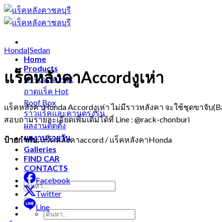
Skip
to
content
Honda
|
Sedan
Home
Products
แร็คหลังคาAccordงูเห่า
ขาจับแร็ค
ถาดแร็ค
Roof Box
แร็คหลังคาHonda Accordงูเห่า ไม่มีราวหลังคา จะใช้ชุดขาจับ(Bas
ราวแร็คและคานตรงรุ่น
สอบถามรายละเอียดเพิ่มเติมได้ที่ Line : @rack-chonburi
ผลงานติดตั้ง
ผลงานรายวัน
ป้ายกำกับ:
แร็คหลังคาaccord / แร็คหลังคาHonda
Galleries
FIND CAR
CONTACTS
Facebook
Twitter
Line