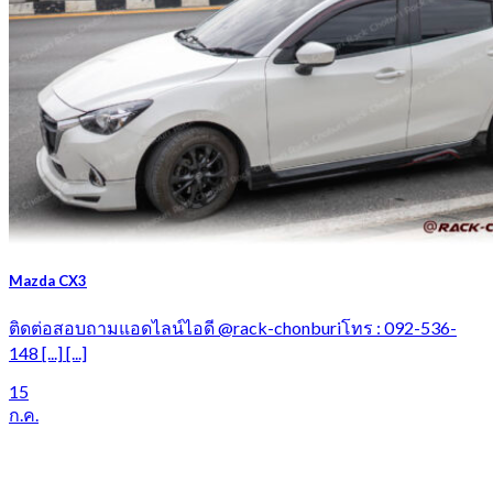
Mazda CX3
ติดต่อสอบถามแอดไลน์ไอดี @rack-chonburiโทร : 092-536-
148 [...] [...]
15
ก.ค.