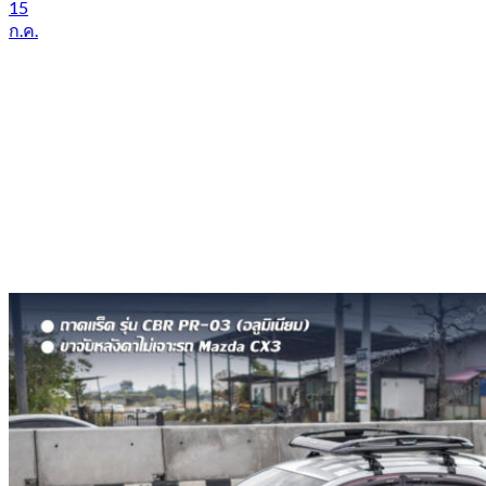
15
ก.ค.