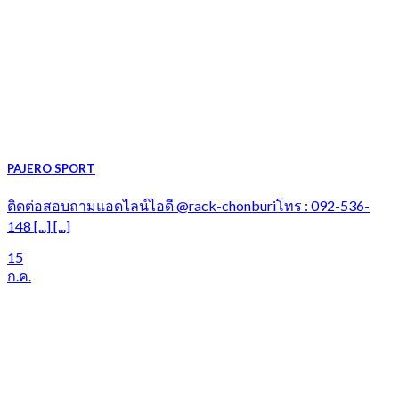
PAJERO SPORT
ติดต่อสอบถามแอดไลน์ไอดี @rack-chonburiโทร : 092-536-
148 [...] [...]
15
ก.ค.